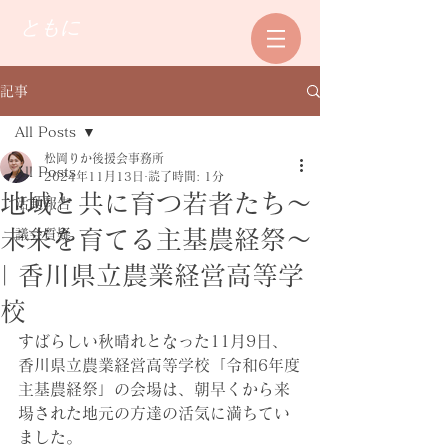
ともに
記事
All Posts
松岡りか後援会事務所
All Posts
2024年11月13日
読了時間: 1分
地域と共に育つ若者たち～
活動報告
未来を育てる主基農経祭～
議会質疑
| 香川県立農業経営高等学
校
すばらしい秋晴れとなった11月9日、
香川県立農業経営高等学校「令和6年度
主基農経祭」の会場は、朝早くから来
場された地元の方達の活気に満ちてい
ました。