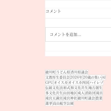
コメント
コメントを追加…
ともに祈り、ともに鳥かえる
｜綾川町 滝宮天満宮参拝・う
そかえ祭に参加
綾川町
うどん県
香川県議会
文教厚生委員会
2026年
20歳の集い
AI
GPU
オイスカ
オイスカ四国
ハイレゾ
伝統文化
出初式
和文化共生
地方創生
多文化共生
山田地区
成人
消防団
滝宮
滝宮天満宮
滝宮神社
綾川町議会
農業
選挙
高山航空公園