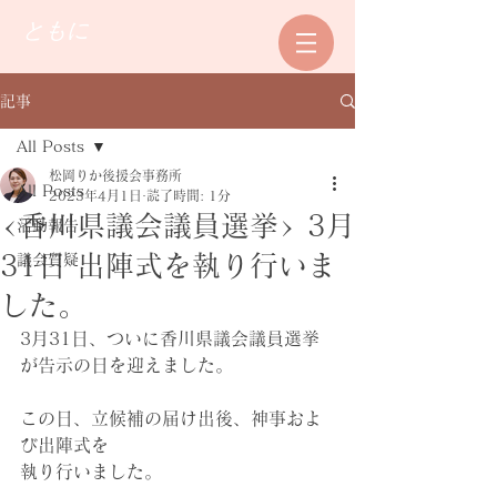
ともに
記事
All Posts
松岡りか後援会事務所
All Posts
2023年4月1日
読了時間: 1分
<香川県議会議員選挙> 3月
活動報告
31日 出陣式を執り行いま
議会質疑
した。
3月31日、ついに香川県議会議員選挙
が告示の日を迎えました。
この日、立候補の届け出後、神事およ
び出陣式を
執り行いました。