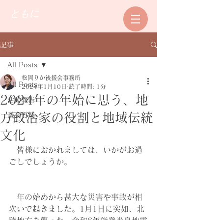
ともに
記事
All Posts
松岡りか後援会事務所
All Posts
2024年1月10日
読了時間: 1分
2024年の年始に思う、地
活動報告
方政治家の役割と地域伝統
議会質疑
文化
　皆様におかれましては、いかがお過
ごしでしょうか。
　年の始めから甚大な災害や事故が相
次いで起きました。1月1日に突如、北