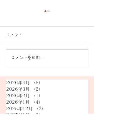
コメント
コメントを追加…
令和8年 綾川町長・綾川
【綾川町長・町
町議会議員選挙｜開票結
選挙が告示され
果と、これからの綾川へ
─4月19日（日
2026年4月
（5）
5件の記事
2026年3月
（2）
2件の記事
一票を
2026年2月
（1）
1件の記事
2026年1月
（4）
4件の記事
2025年12月
（2）
2件の記事
2025年1月
（3）
3件の記事
2024年12月
（1）
1件の記事
2024年11月
（1）
1件の記事