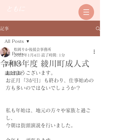
ともに
記事
All Posts
松岡りか後援会事務所
All Posts
2022年1月4日
読了時間: 1分
令和3年度 綾川町成人式
活動報告
おはようございます。
議会質疑
お正月「3が日」も終わり、仕事始めの
方も多いのではないでしょうか？
私も年始は、地元の方々や家族と過ご
し、
今朝は街頭演説を行いました。