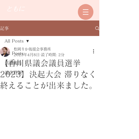
ともに
記事
All Posts
松岡りか後援会事務所
All Posts
2023年4月8日
読了時間: 2分
【香川県議会議員選挙
活動報告
2023】決起大会 滞りなく
議会質疑
終えることが出来ました。