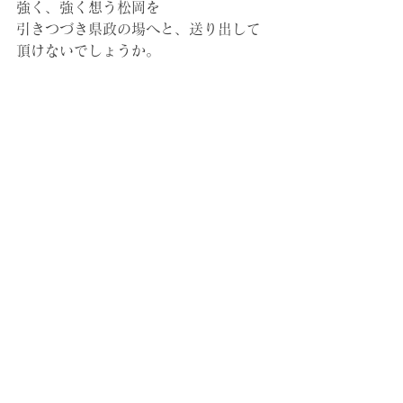
強く、強く想う松岡を
引きつづき県政の場へと、送り出して
頂けないでしょうか。
4月9日、香川県議会議員選挙 投票日。
投票用紙には、「松岡りか」とお書き